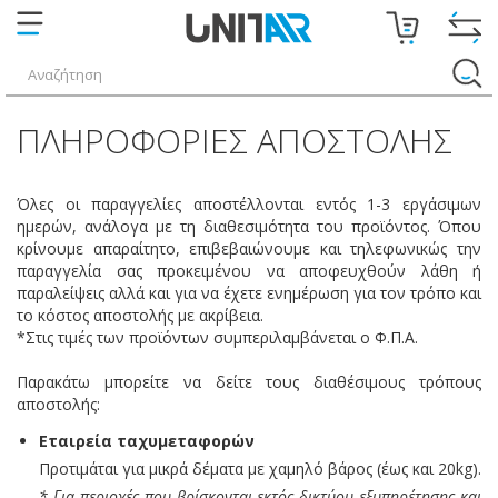
ΑΕΡΟΣΥΜΠΙΕΣΤΈΣ
ΓΕΝΝΉΤΡΙΕΣ
ΠΛΗΡΟΦΟΡΊΕΣ ΑΠΟΣΤΟΛΉΣ
ΑΖΏΤΟΥ
-
ΟΞΥΓΌΝΟΥ
Όλες οι παραγγελίες αποστέλλονται εντός 1-3 εργάσιμων
ημερών, ανάλογα με τη διαθεσιμότητα του προϊόντος. Όπου
ΕΠΕΞΕΡΓΑΣΊΑ
κρίνουμε απαραίτητο, επιβεβαιώνουμε και τηλεφωνικώς την
παραγγελία σας προκειμένου να αποφευχθούν λάθη ή
ΑΈΡΑ
παραλείψεις αλλά και για να έχετε ενημέρωση για τον τρόπο και
το κόστος αποστολής με ακρίβεια.
ΕΡΓΑΛΕΊΑ
*Στις τιμές των προϊόντων συμπεριλαμβάνεται ο Φ.Π.Α.
ΑΈΡΟΣ
Παρακάτω μπορείτε να δείτε τους διαθέσιμους τρόπους
ΚΑΡΦΩΤΙΚΆ
αποστολής:
BOSTITCH
Εταιρεία ταχυμεταφορών
/
Προτιμάται για μικρά δέματα με χαμηλό βάρος (έως και 20kg).
MAX
* Για περιοχές που βρίσκονται εκτός δικτύου εξυπηρέτησης και