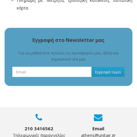
Πληρωμή με: Μετρητά, τραπεζική κατάθεση, πιστωτική
ΔΊΚΤΥΑ
κάρτα
ΑΈΡΟΣ
ΠΌΜΟΛΑ
ΣΥΣΤΉΜΑΤΑ
Εγγραφή στο Newsletter μας
ΚΕΝΟΎ
Για να μαθαίνετε πρώτοι τις προσφορές μας, άλλα και
ΔΙΆΦΟΡΑ
σημαντικά νέα μας.
Εγγραφή τώρα
210 3416562
Email
Τηλεφωνικές παραγγελίες
athens@unitair.gr