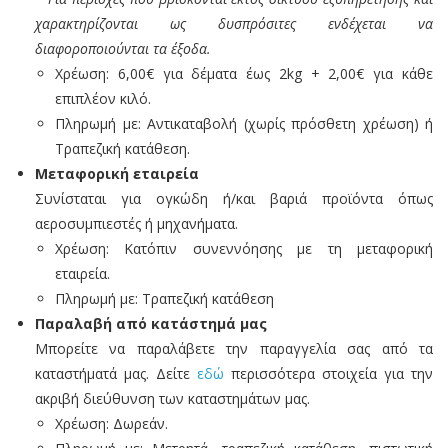
χαρακτηρίζονται ως δυσπρόσιτες ενδέχεται να
ΈΜΒΟΛΑ
διαφοροποιούνται τα έξοδα.
ΑΈΡΟΣ
Χρέωση: 6,00€ για δέματα έως 2kg + 2,00€ για κάθε
ΒΑΛΒΊΔΕΣ
επιπλέον κιλό.
Πληρωμή με: Αντικαταβολή (χωρίς πρόσθετη χρέωση) ή
ΑΈΡΟΣ
Τραπεζική κατάθεση.
ΒΆΝΕΣ
Μεταφορική εταιρεία
ΑΈΡΟΣ
Συνίσταται για ογκώδη ή/και βαριά προϊόντα όπως
αεροσυμπιεστές ή μηχανήματα.
ΜΑΝΌΜΕΤΡΑ
Χρέωση: Κατόπιν συνεννόησης με τη μεταφορική
-
εταιρεία.
ΚΕΝΌΜΕΤΡΑ
Πληρωμή με: Τραπεζική κατάθεση
ΡΑΚΌΡ
Παραλαβή από κατάστημά μας
Μπορείτε να παραλάβετε την παραγγελία σας από τα
-
καταστήματά μας. Δείτε
εδώ
περισσότερα στοιχεία για την
ΤΑΧΥΣΎΝΔΕΣΜΟΙ
ακριβή διεύθυνση των καταστημάτων μας.
ΣΩΛΗΝΆΚΙΑ
Χρέωση: Δωρεάν.