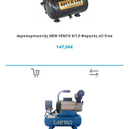
ΈΜΒΟΛΑ
ΑΈΡΟΣ
ΒΑΛΒΊΔΕΣ
ΑΈΡΟΣ
Αεροσυμπιεστής NEW VENTO 6/1,5 Φορητός oil-free
ΒΆΝΕΣ
147,56€
ΑΈΡΟΣ
ΜΑΝΌΜΕΤΡΑ
-
ΚΕΝΌΜΕΤΡΑ
ΡΑΚΌΡ
-
ΤΑΧΥΣΎΝΔΕΣΜΟΙ
ΣΩΛΗΝΆΚΙΑ