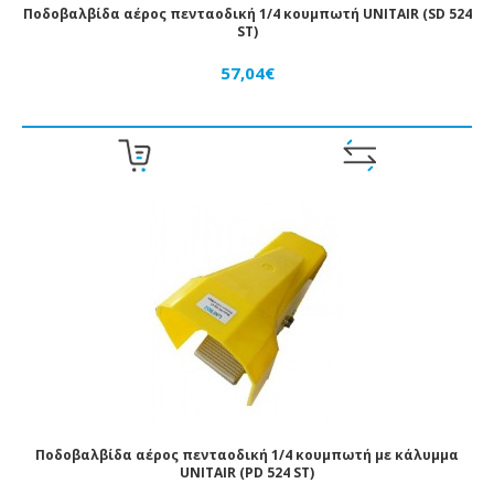
ΔΊΚΤΥΑ
Ποδοβαλβίδα αέρος πενταοδική 1/4 κουμπωτή UNITAIR (SD 524
ST)
ΑΈΡΟΣ
57,04€
ΠΌΜΟΛΑ
ΣΥΣΤΉΜΑΤΑ
ΚΕΝΟΎ
ΔΙΆΦΟΡΑ
Ποδοβαλβίδα αέρος πενταοδική 1/4 κουμπωτή με κάλυμμα
UNITAIR (PD 524 ST)