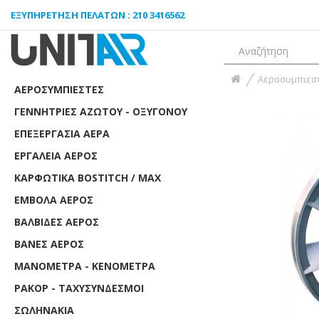
ΕΞΥΠΗΡΈΤΗΣΗ ΠΕΛΑΤΏΝ : 210 3416562
Αεροσυμπιεσ
ΑΕΡΟΣΥΜΠΙΕΣΤΈΣ
ΓΕΝΝΉΤΡΙΕΣ ΑΖΏΤΟΥ - ΟΞΥΓΌΝΟΥ
ΕΠΕΞΕΡΓΑΣΊΑ ΑΈΡΑ
ΕΡΓΑΛΕΊΑ ΑΈΡΟΣ
ΚΑΡΦΩΤΙΚΆ BOSTITCH / MAX
ΈΜΒΟΛΑ ΑΈΡΟΣ
ΒΑΛΒΊΔΕΣ ΑΈΡΟΣ
ΒΆΝΕΣ ΑΈΡΟΣ
ΜΑΝΌΜΕΤΡΑ - ΚΕΝΌΜΕΤΡΑ
ΡΑΚΌΡ - ΤΑΧΥΣΎΝΔΕΣΜΟΙ
ΣΩΛΗΝΆΚΙΑ