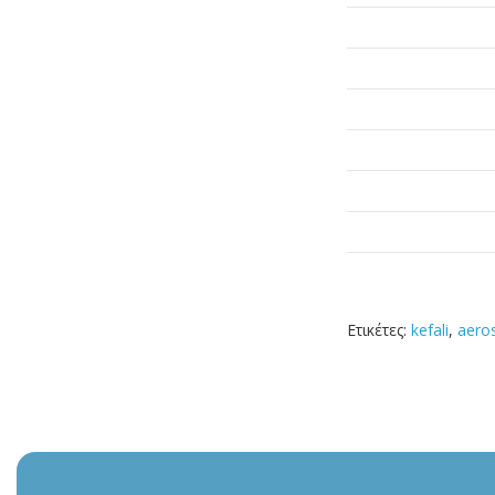
Ετικέτες:
kefali
,
aero