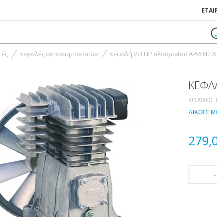
ΕΤΑΙ
τές
Κεφαλές αεροσυμπιεστών
Κεφαλή 2-3 ΗΡ αλουμινίου Α-56 N2.8
ΚΕΦΑΛ
ΚΩΔΙΚΌΣ 
ΔΙΑΘΈΣΙΜ
279,