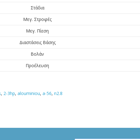
Στάδια
Μεγ. Στροφές
Μεγ. Πίεση
Διαστάσεις Βάσης
Βολάν
Προέλευση
s
,
2-3hp
,
alouminiou
,
a-56
,
n2.8